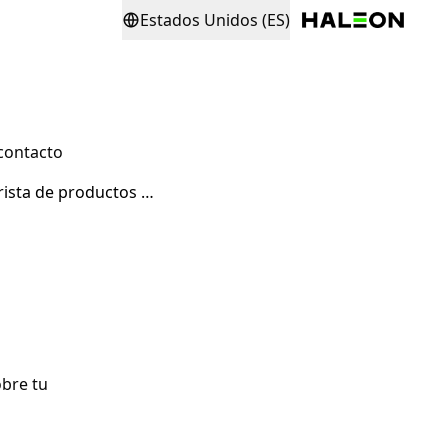
Estados Unidos (ES)
contacto
¿Cómo puedo convertirme en mayorista de productos Advil?
bre tu