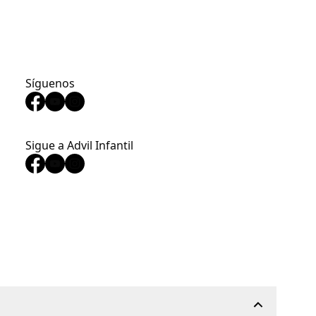
Síguenos
Sigue a Advil Infantil
©2026 Grupo de empresas Haleon o su licenciante. Todos los derechos
reservados. as marcas registradas son propiedad o2023 Grupo de
empresas Haleon.El contenido de este sitio está destinado únicamente
al público estadounidense.
PM‑US‑ADV‑24‑00499, PM‑US‑4WAYS‑25‑00001