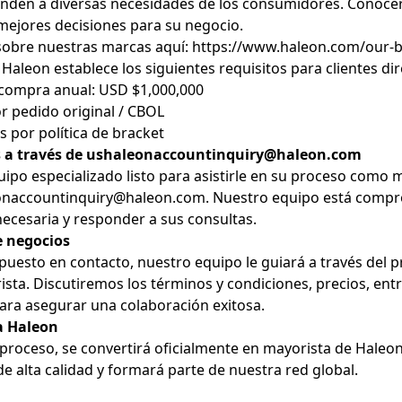
nden a diversas necesidades de los consumidores. Conocer
mejores decisiones para su negocio.
obre nuestras marcas aquí:
https://www.haleon.com/our-
aleon establece los siguientes requisitos para clientes di
compra anual: USD $1,000,000
r pedido original / CBOL
s por política de bracket
 a través de
ushaleonaccountinquiry@haleon.com
po especializado listo para asistirle en su proceso como 
onaccountinquiry@haleon.com
. Nuestro equipo está compr
necesaria y responder a sus consultas.
e negocios
puesto en contacto, nuestro equipo le guiará a través del 
sta. Discutiremos los términos y condiciones, precios, ent
para asegurar una colaboración exitosa.
 a Haleon
l proceso, se convertirá oficialmente en mayorista de Haleo
e alta calidad y formará parte de nuestra red global.